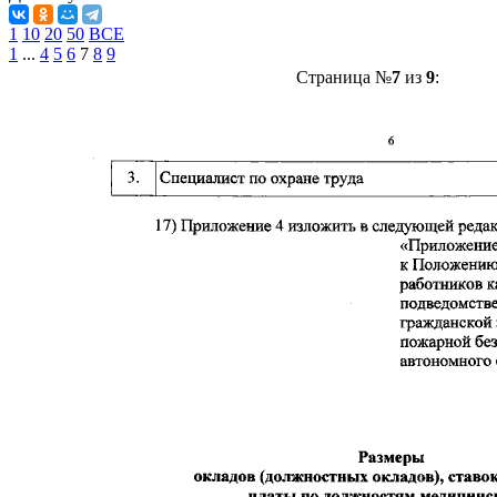
1
10
20
50
ВСЕ
1
...
4
5
6
7
8
9
Страница №
7
из
9
: