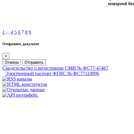
1
...
4
5
6
7
8
9
Отправить документ
×
Отмена
Отправить
Свидетельство о регистрации СМИ № ФС77-47467
Электронный паспорт ФГИС № ФС77110096