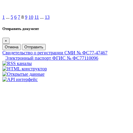
1
...
5
6
7
8
9
10
11
...
13
Отправить документ
×
Отмена
Отправить
Свидетельство о регистрации СМИ № ФС77-47467
Электронный паспорт ФГИС № ФС77110096