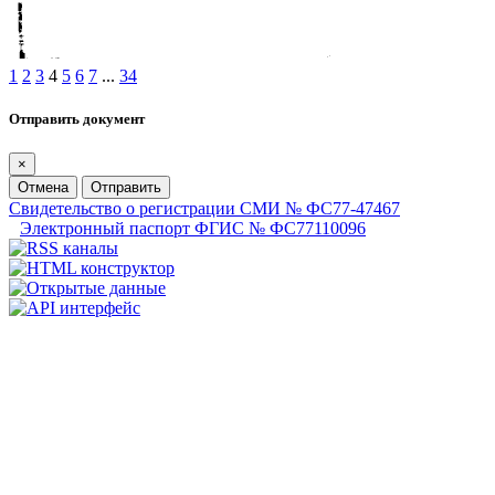
1
2
3
4
5
6
7
...
34
Отправить документ
×
Отмена
Отправить
Свидетельство о регистрации СМИ № ФС77-47467
Электронный паспорт ФГИС № ФС77110096