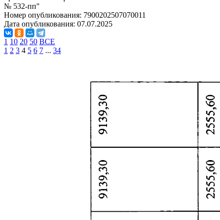
№ 532-пп"
Номер опубликования:
7900202507070011
Дата опубликования:
07.07.2025
1
10
20
50
ВСЕ
1
2
3
4
5
6
7
...
34