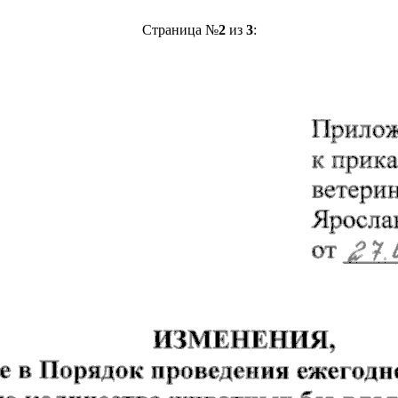
Страница №
2
из
3
: