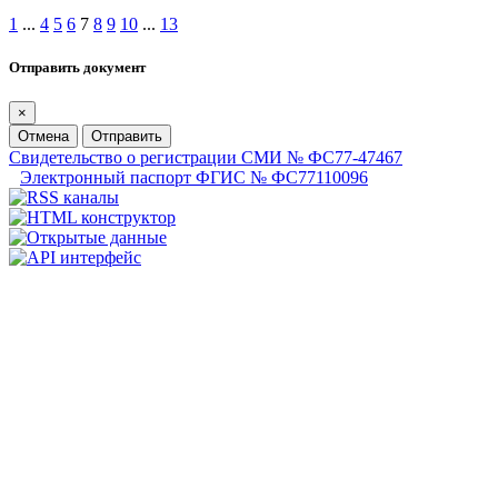
1
...
4
5
6
7
8
9
10
...
13
Отправить документ
×
Отмена
Отправить
Свидетельство о регистрации СМИ № ФС77-47467
Электронный паспорт ФГИС № ФС77110096