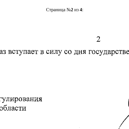
Страница №
2
из
4
: