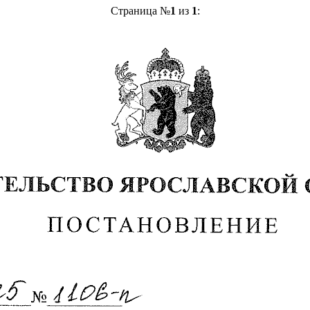
Страница №
1
из
1
: