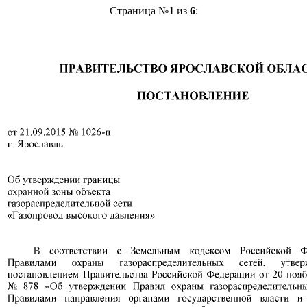
Страница №
1
из
6
: