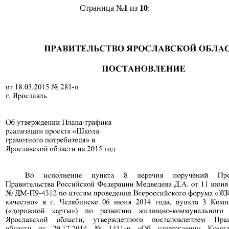
Страница №
1
из
10
: