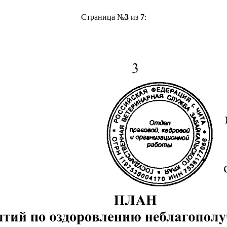
Страница №
3
из
7
: