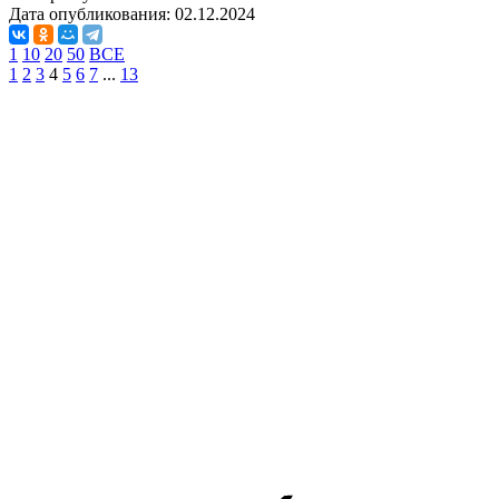
Дата опубликования:
02.12.2024
1
10
20
50
ВСЕ
1
2
3
4
5
6
7
...
13