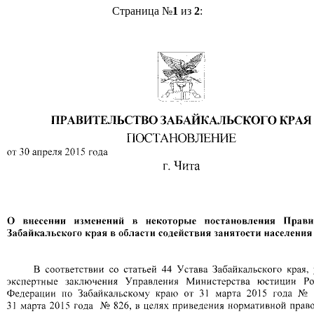
Страница №
1
из
2
: