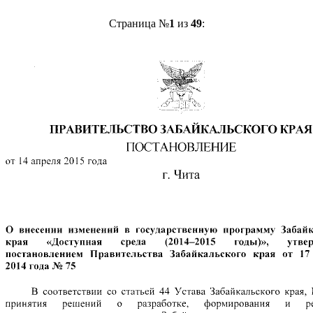
Страница №
1
из
49
: