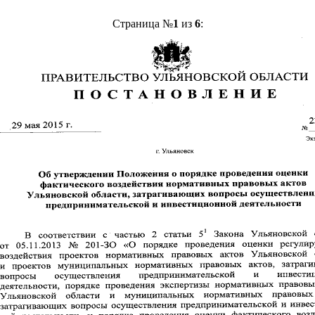
Страница №
1
из
6
: