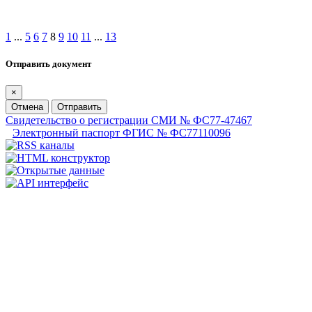
1
...
5
6
7
8
9
10
11
...
13
Отправить документ
×
Отмена
Отправить
Свидетельство о регистрации СМИ № ФС77-47467
Электронный паспорт ФГИС № ФС77110096