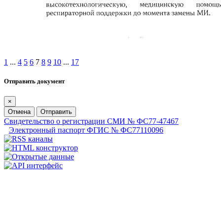
1
...
4
5
6
7
8
9
10
...
17
Отправить документ
×
Отмена
Отправить
Свидетельство о регистрации СМИ № ФС77-47467
Электронный паспорт ФГИС № ФС77110096