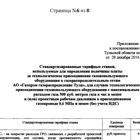
Страница №
6
из
8
: