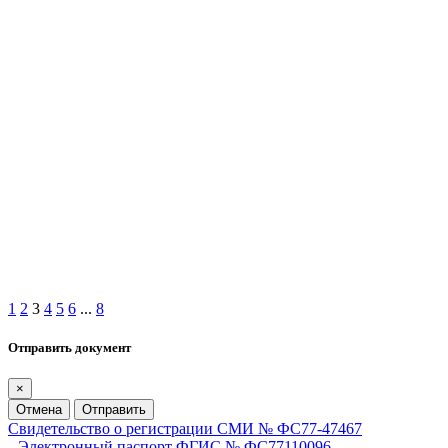
1
2
3
4
5
6
...
8
Отправить документ
×
Отмена
Отправить
Свидетельство о регистрации СМИ № ФС77-47467
Электронный паспорт ФГИС № ФС77110096