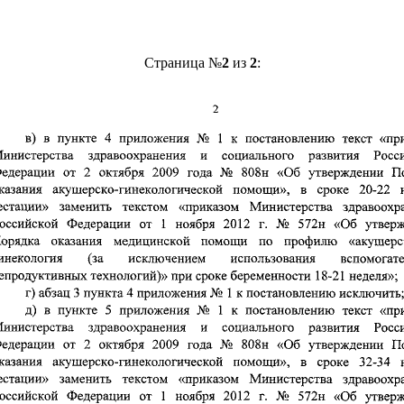
Страница №
2
из
2
: