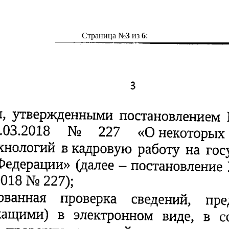
Страница №
3
из
6
: