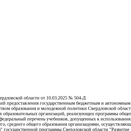
рдловской области от 10.03.2025 № 504-Д
овий предоставления государственным бюджетным и автономным
вом образования и молодежной политики Свердловской области,
х образовательных организаций, реализующих программы общег
 федеральный перечень учебников, допущенных к использован
его, среднего общего образования организациями, осуществляю
я" государственной программы Свердловской области "Развитие