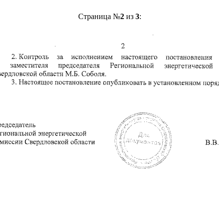
Страница №
2
из
3
: