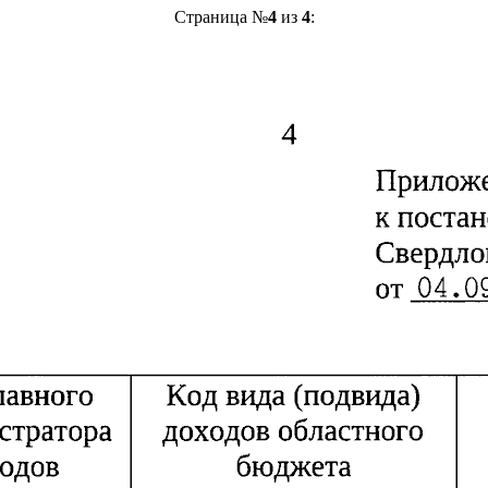
Страница №
4
из
4
: