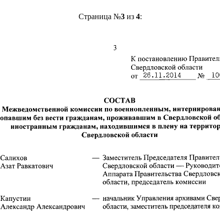
Страница №
3
из
4
: