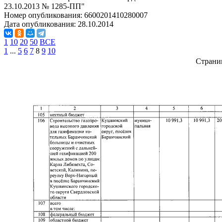
23.10.2013 № 1285-ПП"
Номер опубликования:
6600201410280007
Дата опубликования:
28.10.2014
1
10
20
50
ВСЕ
1
...
5
6
7
8
9
10
Страни