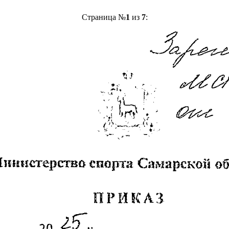
Страница №
1
из
7
: