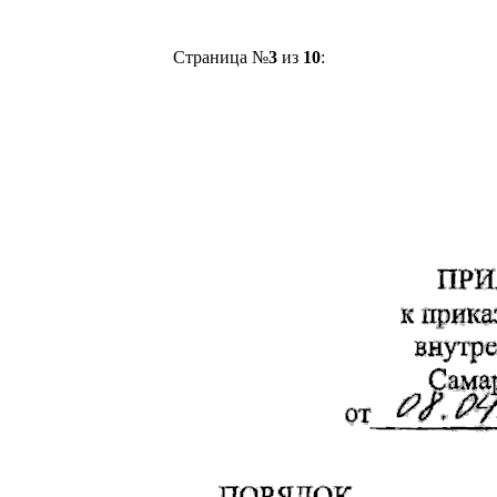
Страница №
3
из
10
: