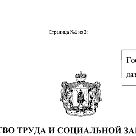
Страница №
1
из
3
: