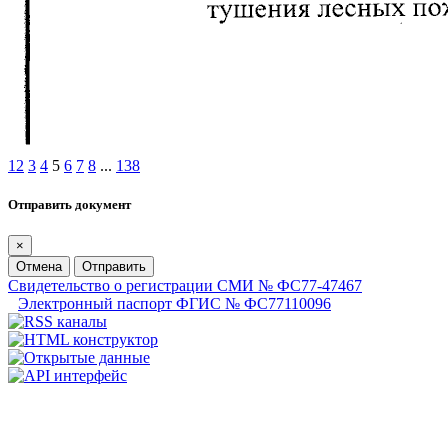
1
2
3
4
5
6
7
8
...
138
Отправить документ
×
Отмена
Отправить
Свидетельство о регистрации СМИ № ФС77-47467
Электронный паспорт ФГИС № ФС77110096