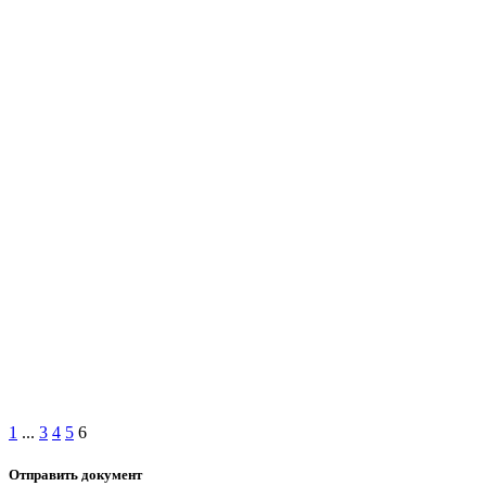
1
...
3
4
5
6
Отправить документ