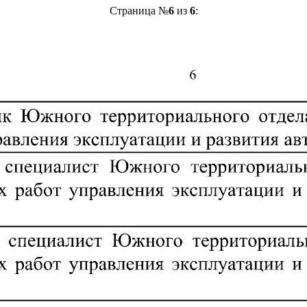
Страница №
6
из
6
: