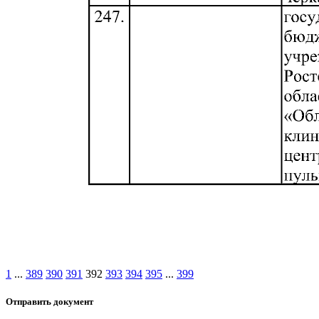
1
...
389
390
391
392
393
394
395
...
399
Отправить документ