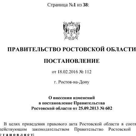
Страница №
1
из
38
: