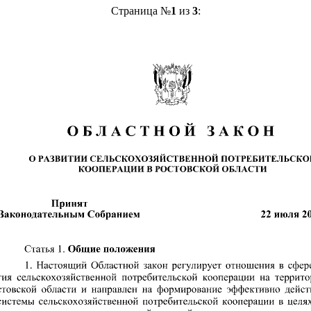
Страница №
1
из
3
: