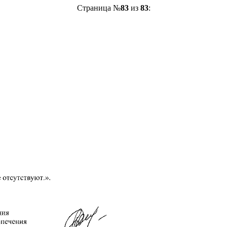
Страница №
83
из
83
: