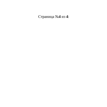
Страница №
4
из
4
: