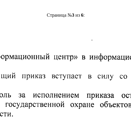
Страница №
3
из
6
: