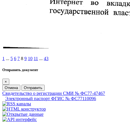
1
...
5
6
7
8
9
10
11
...
43
Отправить документ
×
Отмена
Отправить
Свидетельство о регистрации СМИ № ФС77-47467
Электронный паспорт ФГИС № ФС77110096