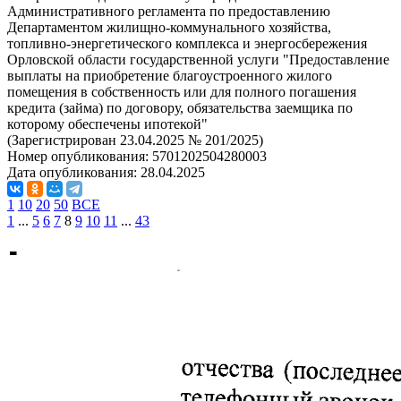
Административного регламента по предоставлению
Департаментом жилищно-коммунального хозяйства,
топливно-энергетического комплекса и энергосбережения
Орловской области государственной услуги "Предоставление
выплаты на приобретение благоустроенного жилого
помещения в собственность или для полного погашения
кредита (займа) по договору, обязательства заемщика по
которому обеспечены ипотекой"
(Зарегистрирован 23.04.2025 № 201/2025)
Номер опубликования:
5701202504280003
Дата опубликования:
28.04.2025
1
10
20
50
ВСЕ
1
...
5
6
7
8
9
10
11
...
43