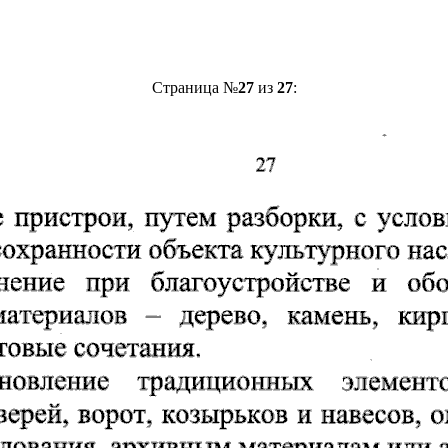
Страница №
27
из
27
: