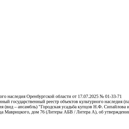
го наследия Оренбургской области от 17.07.2025 № 01-33-71
иный государственный реестр объектов культурного наследия (
я (вид – ансамбль) "Городская усадьба купцов Н.Ф. Сипайлова и И
улица Маврицкого, дом 76 (Литеры АБВ / Литера А), об утвержде