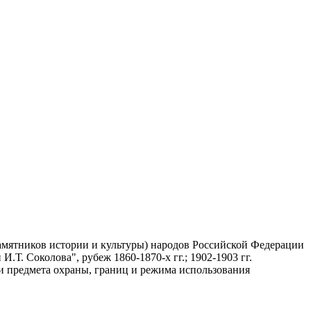
памятников истории и культуры) народов Российской Федерации
.Т. Соколова", рубеж 1860-1870-х гг.; 1902-1903 гг.
нии предмета охраны, границ и режима использования