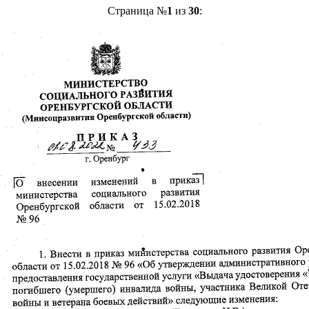
Страница №
1
из
30
: