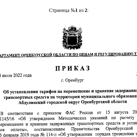
Страница №
1
из
2
: