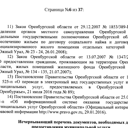
Страница №
6
из
37
: