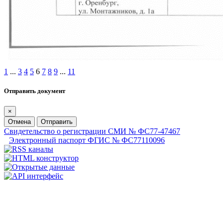
1
...
3
4
5
6
7
8
9
...
11
Отправить документ
×
Отмена
Отправить
Свидетельство о регистрации СМИ № ФС77-47467
Электронный паспорт ФГИС № ФС77110096