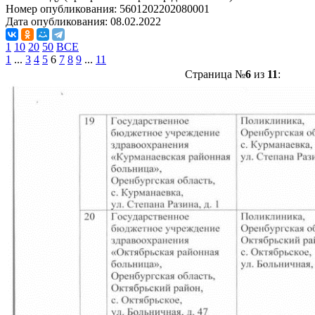
Номер опубликования:
5601202202080001
Дата опубликования:
08.02.2022
1
10
20
50
ВСЕ
1
...
3
4
5
6
7
8
9
...
11
Страница №
6
из
11
: