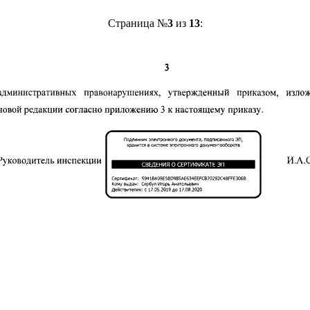
Страница №
3
из
13
: