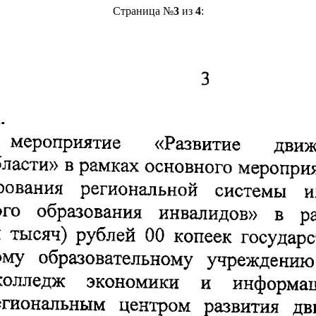
Страница №
3
из
4
: