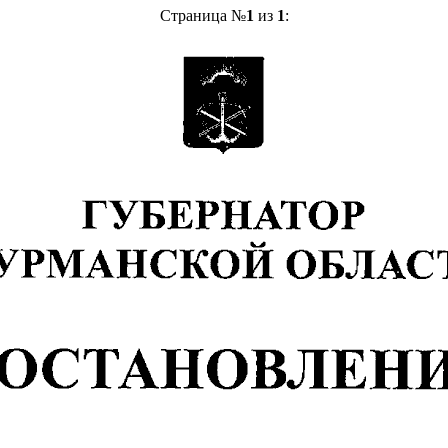
Страница №
1
из
1
: