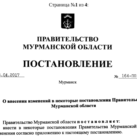
Страница №
1
из
4
: