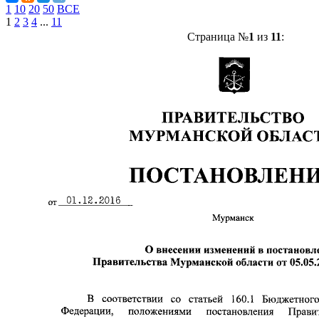
1
10
20
50
ВСЕ
1
2
3
4
...
11
Страница №
1
из
11
: