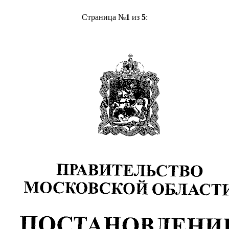
Страница №
1
из
5
: