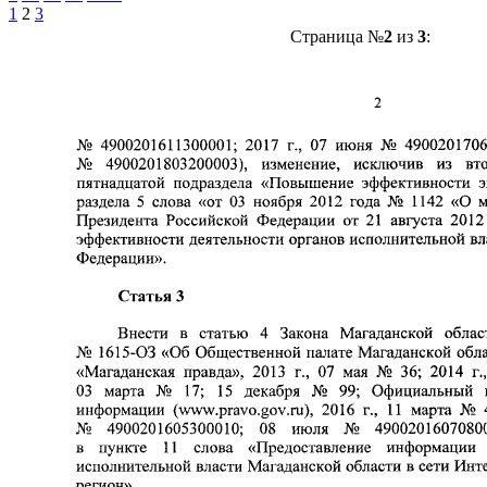
1
2
3
Страница №
2
из
3
: