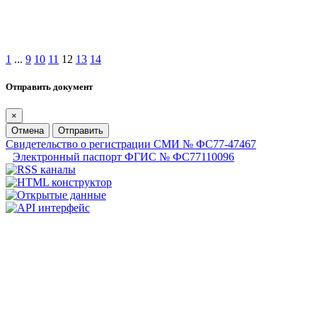
1
...
9
10
11
12
13
14
Отправить документ
×
Отмена
Отправить
Свидетельство о регистрации СМИ № ФС77-47467
Электронный паспорт ФГИС № ФС77110096